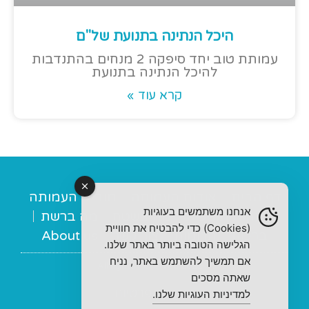
היכל הנתינה בתנועת של"ם
עמותת טוב יחד סיפקה 2 מנחים בהתנדבות
להיכל הנתינה בתנועת
קרא עוד »
דף הבית
אודות העמותה
מובילי העמותה
אנחנו משתמשים בעוגיות
מנחות תומכות
מה בשטח
מה ברשת
(Cookies) כדי להבטיח את חוויית
ברכות
תרומות
צור קשר
About us
הגלישה הטובה ביותר באתר שלנו.
אם תמשיך להשתמש באתר, נניח
© 2022 All rights Reserved
שאתה מסכים
מדיניות פרטיות
למדיניות העוגיות שלנו.