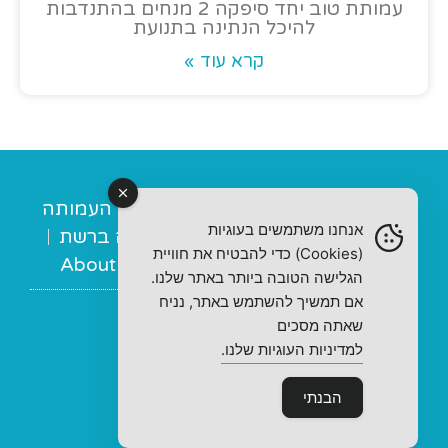
עמותת טוב יחד סיפקה 2 מנחים בהתנדבות
להיכל הנתינה בתנועת
קרא עוד »
דף הבית
אודות העמותה
מובילי העמותה
אנחנו משתמשים בעוגיות
מנחות תומכות
מה בשטח
מה ברשת
(Cookies) כדי להבטיח את חוויית
ברכות
תרומות
צור קשר
About us
הגלישה הטובה ביותר באתר שלנו.
אם תמשיך להשתמש באתר, נניח
© 2022 All rights Reserved
שאתה מסכים
מדיניות פרטיות
למדיניות העוגיות שלנו.
הצהרת נגישות
הבנתי
בניית אתר START