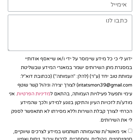
ידוע לי כי כל מידע שיימסר על ידי ו/או שייאסף אודותיי
במסגרת מתן השירותים ישמר במאגרי המידע שבשליטת
עמותת טוב יחד (ע"ר) (להלן: "העמותה") (ככתובת דוא"ל:
iritatsmon39@gmail.com) לצורך יצירה וניהול קשר שוטף
עימי ותפעול פעילויות העמותה, בהתאם ל
מדיניות הפרטיות
. אני
מודע/ת לזכויות העיון והתיקון בנוגע למידע ולכך שהמידע
הכרחי לצורך קבלת השירות וללא מסירתו לא תתאפשר לספק
לי את השירותים.
אני מאשר/ת שהעמותה תשתמש במידע לצרכים שיווקיים,
סטטיסטיים, ניהוליים, ומסחריים, לרבות עיבוד, ניתוח ואפיון