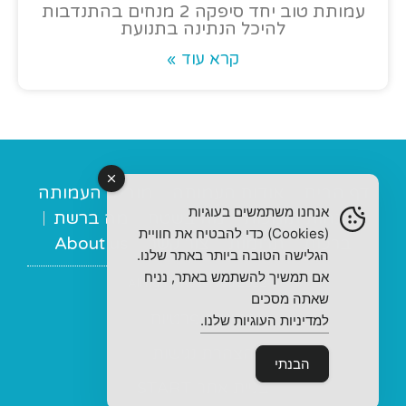
עמותת טוב יחד סיפקה 2 מנחים בהתנדבות
להיכל הנתינה בתנועת
קרא עוד »
דף הבית
אודות העמותה
מובילי העמותה
אנחנו משתמשים בעוגיות
מנחות תומכות
מה בשטח
מה ברשת
(Cookies) כדי להבטיח את חוויית
ברכות
תרומות
צור קשר
About us
הגלישה הטובה ביותר באתר שלנו.
אם תמשיך להשתמש באתר, נניח
© 2022 All rights Reserved
שאתה מסכים
מדיניות פרטיות
למדיניות העוגיות שלנו.
הצהרת נגישות
הבנתי
בניית אתר START