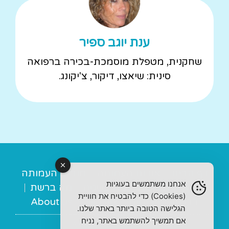
ענת יוגב ספיר
שחקנית, מטפלת מוסמכת-בכירה ברפואה
סינית: שיאצו, דיקור, צ'יקונג.
דף הבית
אודות העמותה
מובילי העמותה
אנחנו משתמשים בעוגיות
מנחות תומכות
מה בשטח
מה ברשת
(Cookies) כדי להבטיח את חוויית
ברכות
תרומות
צור קשר
About us
הגלישה הטובה ביותר באתר שלנו.
אם תמשיך להשתמש באתר, נניח
© 2022 All rights Reserved