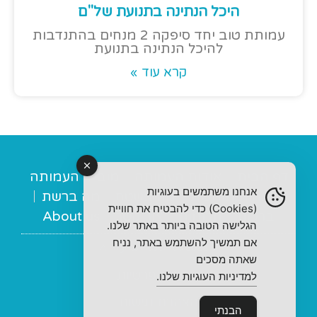
היכל הנתינה בתנועת של"ם
עמותת טוב יחד סיפקה 2 מנחים בהתנדבות
להיכל הנתינה בתנועת
קרא עוד »
דף הבית
אודות העמותה
מובילי העמותה
אנחנו משתמשים בעוגיות
מנחות תומכות
מה בשטח
מה ברשת
(Cookies) כדי להבטיח את חוויית
ברכות
תרומות
צור קשר
About us
הגלישה הטובה ביותר באתר שלנו.
אם תמשיך להשתמש באתר, נניח
© 2022 All rights Reserved
שאתה מסכים
מדיניות פרטיות
למדיניות העוגיות שלנו.
הצהרת נגישות
הבנתי