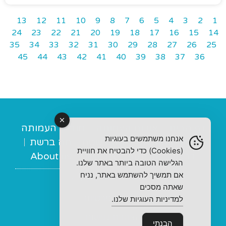
13
12
11
10
9
8
7
6
5
4
3
2
1
24
23
22
21
20
19
18
17
16
15
14
35
34
33
32
31
30
29
28
27
26
25
45
44
43
42
41
40
39
38
37
36
דף הבית
אודות העמותה
מובילי העמותה
אנחנו משתמשים בעוגיות
מנחות תומכות
מה בשטח
מה ברשת
(Cookies) כדי להבטיח את חוויית
ברכות
תרומות
צור קשר
About us
הגלישה הטובה ביותר באתר שלנו.
אם תמשיך להשתמש באתר, נניח
© 2022 All rights Reserved
שאתה מסכים
מדיניות פרטיות
למדיניות העוגיות שלנו.
הצהרת נגישות
הבנתי