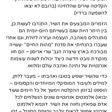
הקליטה שירים שהלחינה (ברובם לא יצאו
להשמעה ברדיו).
הזמרים המבצעים את השיר, התנדבו לעשות כן,
בין היתר היות שגם בעשייתם היום-יומית הם
מתנהלים מאהבה, העצמה ועזרה לזולת, וגם אחרי
שעברו בהנחיתי את סדנת "מהות החיים" -עשייה
מבורכת בארץ שיצרה הגב' שרי אריסון – הם חוו
מנקודת מבט חדשה כיצד יכולות לשנות עוצמות
אנרגטיות של נתינה ואהבה עולם ומלואו.
כדי שהשיר ישפיע בטובו ואהבתו – מעבר ללחן,
למילים ולעיבוד המוסיקלי המיוחדים והקסומים –
הוספנו (בזמן ההקלטה וימשך אל כל הימים שעוד
יבואו) אלמנטים אנרגטיים שונים הנשלחים לכל
אדם שמאזין וחווה את השיר. דוגמא לאלמנט
אנרגטי אפשר לראות על גב עטיפת הסינגל – זהו