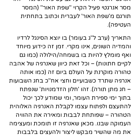
מסר אנרגטי פעיל הקרוי "שפת האור" (המסר
תורגם מ'שפת האור' לעברית וכתוב בתחתית
העטיפה).
התאריך (ערב ל"ג בעומר) בו יוצא הסינגל לרדיו
והמדיה השונים, אינו מקרי. זמן זה כידוע מיוחד
ואף מומלץ להיות בו בשמחה/הילולה (כמו גם
לקיים חתונות) – וכל זאת כיוון שאנרגיה של אהבה
טהורה מוקרנת על העולם ביום זה (כמו אותה
אנרגיה שתרד כשבועיים וחצי אח"כ בחג השבועות
– חג מתן תורה). זהו 'חלון הזדמנויות' שנפתח
בתוך ימי ספירת העומר, ומי שמודע לכך יכול
להתעצם ולפתוח עצמו לקבלת האנרגיה האלוהית
הטהורה – שפותחת לבבות ומאירה את ההוויה
העמוקה שבנו. מכאן שאנרגיה זו תומכת ומעצימה
את מה שהשיר מבקש ליצור ולהעצים בלבבות